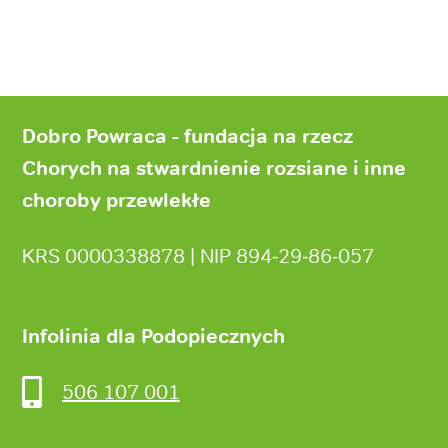
Stopka
strony
Dobro Powraca - fundacja na rzecz
Chorych na stwardnienie rozsiane i inne
choroby przewlekłe
KRS 0000338878 | NIP 894‑29‑86‑057
Infolinia dla Podopiecznych
506 107 001