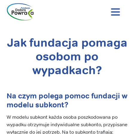
Nagłówek
strony
Dobro
Powraca
Jak fundacja pomaga
Treść
główna
osobom po
wypadkach?
Na czym polega pomoc fundacji w
modelu subkont?
W modelu subkont każda osoba poszkodowana po
wypadku otrzymuje indywidualne subkonto, przypisane
wyłącznie do jej potrzeb. Na to subkonto trafiają: