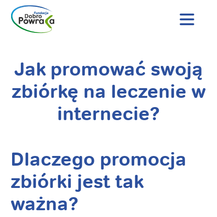
Nagłówek
strony
Dobro
Powraca
Jak promować swoją
Treść
główna
zbiórkę na leczenie w
internecie?
Dlaczego promocja
zbiórki jest tak
ważna?