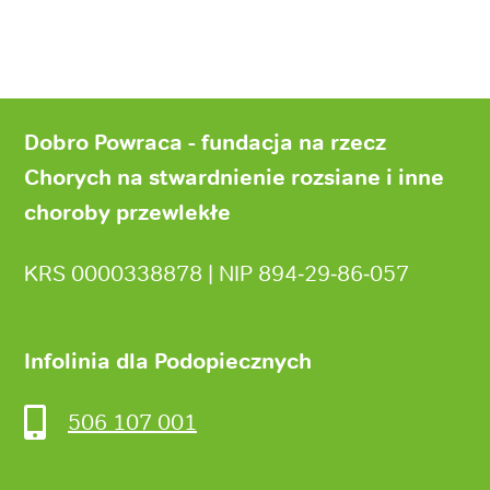
Stopka
strony
Dobro Powraca - fundacja na rzecz
Chorych na stwardnienie rozsiane i inne
choroby przewlekłe
KRS 0000338878 | NIP 894‑29‑86‑057
Infolinia dla Podopiecznych
506 107 001