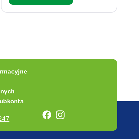
ormacyjne
anych
subkonta
Facebook
Instagram
247