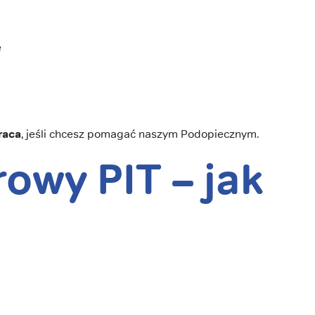
ę
raca
, jeśli chcesz pomagać naszym Podopiecznym.
rowy PIT –
jak