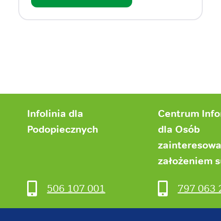
Infolinia dla
Centrum Inf
Podopiecznych
dla Osób
zainteresow
założeniem 
506 107 001
797 063 