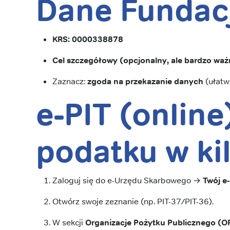
Dane Fundacj
KRS:
0000338878
Cel szczegółowy (opcjonalny, ale bardzo waż
Zaznacz:
zgoda na przekazanie danych
(ułatw
e-PIT (online
podatku
w ki
Zaloguj się do e-Urzędu Skarbowego →
Twój e
Otwórz swoje zeznanie (np. PIT-37/PIT-36).
W sekcji
Organizacje Pożytku Publicznego (O