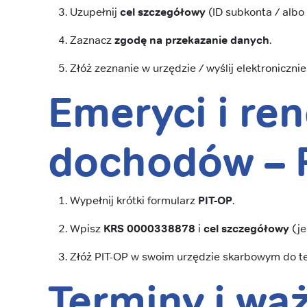
Uzupełnij
cel szczegółowy
(ID subkonta / albo
Zaznacz
zgodę na przekazanie danych
.
Złóż zeznanie w urzędzie / wyślij elektronicznie
Emeryci i re
dochodów –
Wypełnij krótki formularz
PIT-OP
.
Wpisz
KRS 0000338878
i
cel szczegółowy
(je
Złóż PIT-OP w swoim urzędzie skarbowym do te
Terminy i wa