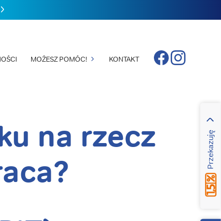
Facebook
Instagram
OŚCI
MOŻESZ POMÓC!
KONTAKT
ku na rzecz
Przekazuję
raca?