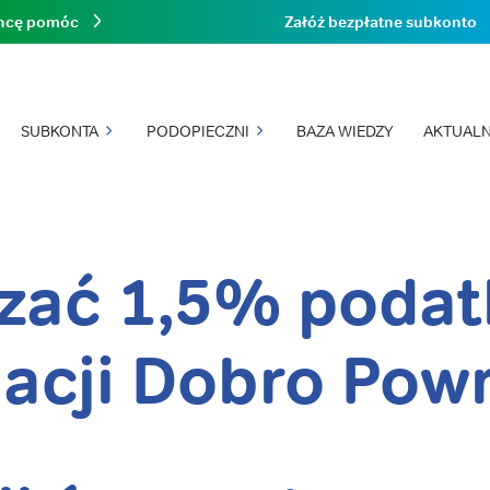
hcę pomóc
Załóż bezpłatne subkonto
SUBKONTA
PODOPIECZNI
BAZA WIEDZY
AKTUALN
zać 1,5% podat
acji Dobro Pow