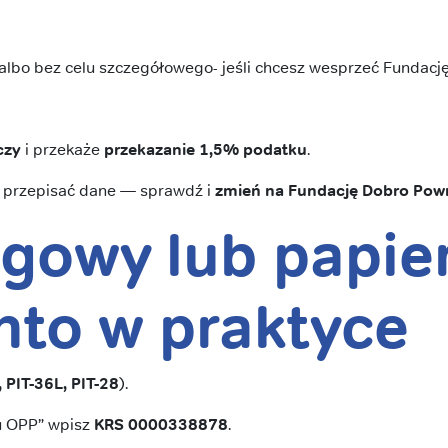
/ albo bez celu szczegółowego- jeśli chcesz wesprzeć Fundacj
czy
i przekaże
przekazanie 1,5% podatku
.
ł przepisać dane — sprawdź i
zmień na Fundację Dobro Pow
gowy lub papie
nto
w praktyce
, PIT-36L, PIT-28
).
u OPP” wpisz
KRS 0000338878
.