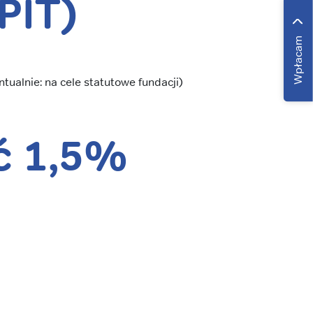
PIT)
Wpłacam
ualnie: na cele statutowe fundacji)
ć 1,5%