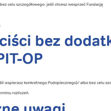
 bez celu szczegółowego- jeśli chcesz wesprzeć Fundację
.
nciści bez doda
PIT-OP
śli wspierasz konkretnego Podopiecznego)/ albo bez celu sz
rminu rozliczeń.
żne uwagi