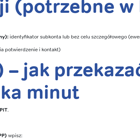
i (potrzebne w 
ny):
identyfikator subkonta lub bez celu szczegółowego (ewent
ia potwierdzenie i kontakt)
) –
jak przekaza
lka minut
-PIT
.
PP)
wpisz: