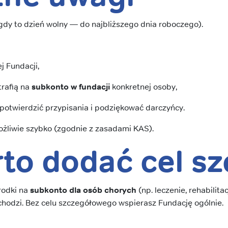
gdy to dzień wolny — do najbliższego dnia roboczego).
j Fundacji,
trafią na
subkonto w fundacji
konkretnej osoby,
potwierdzić przypisania i podziękować darczyńcy.
żliwie szybko (zgodnie z zasadami KAS).
rto dodać
cel s
rodki na
subkonto dla osób chorych
(np. leczenie, rehabilit
 chodzi. Bez celu szczegółowego wspierasz Fundację ogólnie.