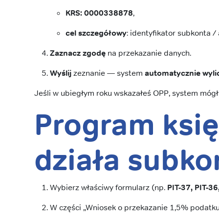
KRS: 0000338878
,
cel szczegółowy
: identyfikator subkonta 
Zaznacz zgodę
na przekazanie danych.
Wyślij
zeznanie — system
automatycznie wyli
Jeśli w ubiegłym roku wskazałeś OPP, system móg
Program księ
działa subko
Wybierz właściwy formularz (np.
PIT-37, PIT-36
W części „Wniosek o przekazanie 1,5% podatk