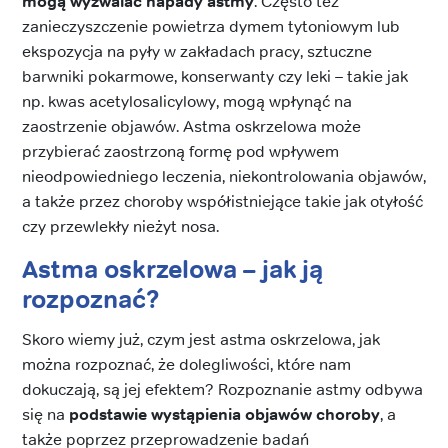
mogą wyzwalać napady astmy
. Często też
zanieczyszczenie powietrza dymem tytoniowym lub
ekspozycja na pyły w zakładach pracy, sztuczne
barwniki pokarmowe, konserwanty czy leki – takie jak
np. kwas acetylosalicylowy, mogą wpłynąć na
zaostrzenie objawów. Astma oskrzelowa może
przybierać zaostrzoną formę pod wpływem
nieodpowiedniego leczenia, niekontrolowania objawów,
a także przez choroby współistniejące takie jak otyłość
czy przewlekły nieżyt nosa.
Astma oskrzelowa – jak ją
rozpoznać?
Skoro wiemy już, czym jest astma oskrzelowa, jak
można rozpoznać, że dolegliwości, które nam
dokuczają, są jej efektem? Rozpoznanie astmy odbywa
się na
podstawie wystąpienia objawów choroby
, a
także poprzez przeprowadzenie badań