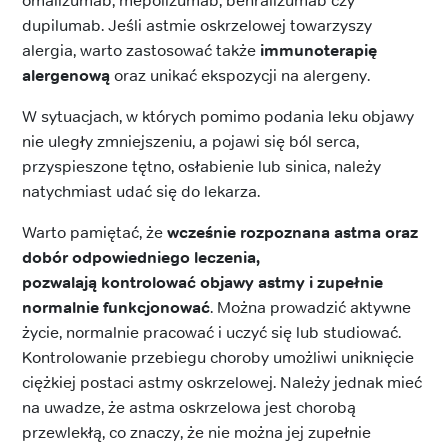
omalizumab, mepolizumab, benralizumab czy
dupilumab. Jeśli astmie oskrzelowej towarzyszy
alergia, warto zastosować także
immunoterapię
alergenową
oraz unikać ekspozycji na alergeny.
W sytuacjach, w których pomimo podania leku objawy
nie uległy zmniejszeniu, a pojawi się ból serca,
przyspieszone tętno, osłabienie lub sinica, należy
natychmiast udać się do lekarza.
Warto pamiętać, że
wcześnie rozpoznana astma oraz
dobór odpowiedniego leczenia,
pozwalają
kontrolować objawy astmy i zupełnie
normalnie funkcjonować
. Można prowadzić aktywne
życie, normalnie pracować i uczyć się lub studiować.
Kontrolowanie przebiegu choroby umożliwi uniknięcie
ciężkiej postaci astmy oskrzelowej. Należy jednak mieć
na uwadze, że astma oskrzelowa jest chorobą
przewlekłą, co znaczy, że nie można jej zupełnie