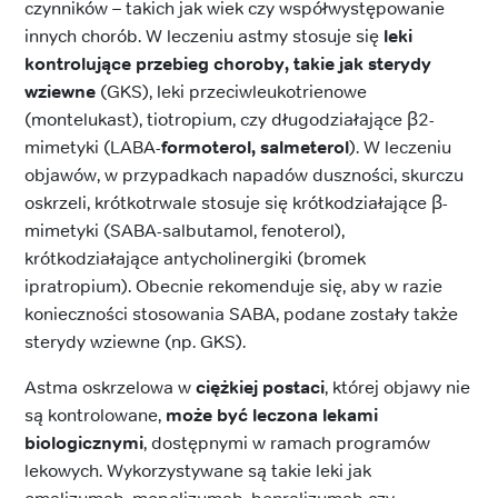
czynników – takich jak wiek czy współwystępowanie
innych chorób. W leczeniu astmy stosuje się
leki
kontrolujące przebieg choroby, takie jak sterydy
wziewne
(GKS), leki przeciwleukotrienowe
(montelukast), tiotropium, czy długodziałające β2-
mimetyki (LABA-
formoterol, salmeterol
). W leczeniu
objawów, w przypadkach napadów duszności, skurczu
oskrzeli, krótkotrwale stosuje się krótkodziałające β-
mimetyki (SABA-salbutamol, fenoterol),
krótkodziałające antycholinergiki (bromek
ipratropium). Obecnie rekomenduje się, aby w razie
konieczności stosowania SABA, podane zostały także
sterydy wziewne (np. GKS).
Astma oskrzelowa w
ciężkiej postaci
, której objawy nie
są kontrolowane,
może być leczona lekami
biologicznymi
, dostępnymi w ramach programów
lekowych. Wykorzystywane są takie leki jak