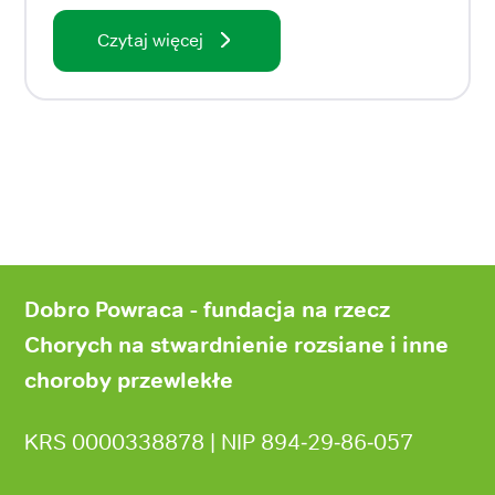
Czytaj więcej
Stopka
strony
Dobro Powraca - fundacja na rzecz
Chorych na stwardnienie rozsiane i inne
choroby przewlekłe
KRS 0000338878 | NIP 894‑29‑86‑057