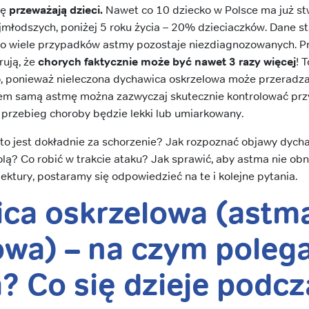
mę
przeważają dzieci.
Nawet co 10 dziecko w Polsce ma już s
jmłodszych, poniżej 5 roku życia – 20% dzieciaczków. Dane 
 bo wiele przypadków astmy pozostaje niezdiagnozowanych. 
rują, że
chorych faktycznie może być nawet 3 razy więcej
! 
o, ponieważ nieleczona dychawica oskrzelowa może przeradz
em samą astmę można zazwyczaj skutecznie kontrolować prz
 przebieg choroby będzie lekki lub umiarkowany.
to jest dokładnie za schorzenie? Jak rozpoznać objawy dych
olą? Co robić w trakcie ataku? Jak sprawić, aby astma nie obn
ektury, postaramy się odpowiedzieć na te i kolejne pytania.
ca oskrzelowa (astm
owa) – na czym poleg
? Co się dzieje podcz