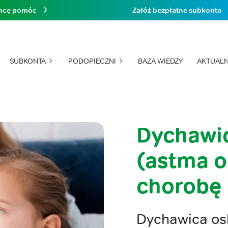
hcę pomóc
Załóż bezpłatne subkonto
SUBKONTA
PODOPIECZNI
BAZA WIEDZY
AKTUALN
Dychawi
(astma o
chorobę
Dychawica osk