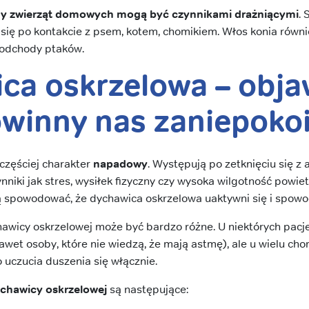
liny zwierząt domowych mogą być czynnikami drażniącymi
. 
się po kontakcie z psem, kotem, chomikiem. Włos konia równi
 odchody ptaków.
ca oskrzelowa – obja
owinny nas zaniepoko
częściej charakter
napadowy
. Występują po zetknięciu się z
nniki jak stres, wysiłek fizyczny czy wysoka wilgotność powiet
ą spowodować, że dychawica oskrzelowa uaktywni się i spowo
awicy oskrzelowej może być bardzo różne. U niektórych pa
awet osoby, które nie wiedzą, że mają astmę), ale u wielu cho
 uczucia duszenia się włącznie.
ychawicy oskrzelowej
są następujące: