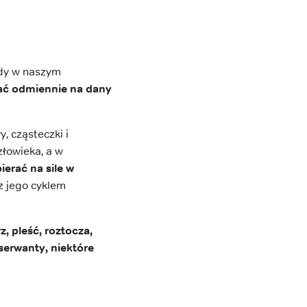
gdy w naszym
ć odmiennie na dany
, cząsteczki i
łowieka, a w
erać na sile w
 z jego cyklem
, pleść, roztocza,
serwanty, niektóre