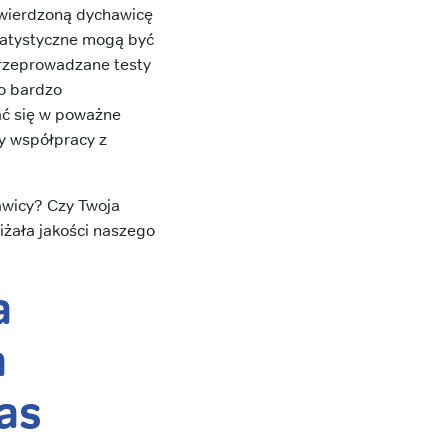
twierdzoną dychawicę
statystyczne mogą być
Przeprowadzane testy
To bardzo
ać się w poważne
y współpracy z
awicy? Czy Twoja
iżała jakości naszego
a
a
as