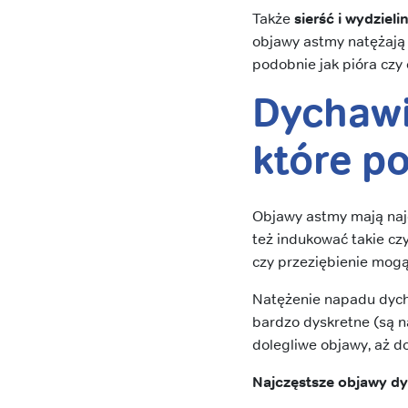
Także
sierść i wydzie
objawy astmy natężają 
podobnie jak pióra czy
Dychawi
które p
Objawy astmy mają naj
też indukować takie czy
czy przeziębienie mog
Natężenie napadu dych
bardzo dyskretne (są n
dolegliwe objawy, aż do
Najczęstsze objawy d