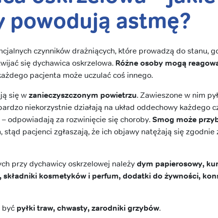
y powodują astmę?
ncjalnych czynników drażniących, które prowadzą do stanu, 
wijać się dychawica oskrzelowa.
Różne osoby mogą reagowa
 każdego pacjenta może uczulać coś innego.
ją się w
zanieczyszczonym powietrzu
. Zawieszone w nim pyły
ardzo niekorzystnie działają na układ oddechowy każdego cz
– odpowiadają za rozwinięcie się choroby.
Smog
może przybi
a
, stąd pacjenci zgłaszają, że ich objawy natężają się zgodnie
ych przy dychawicy oskrzelowej należy
dym papierosowy, kurz
 składniki kosmetyków i perfum, dodatki do żywności, kon
e być
pyłki traw, chwasty, zarodniki grzybów
.