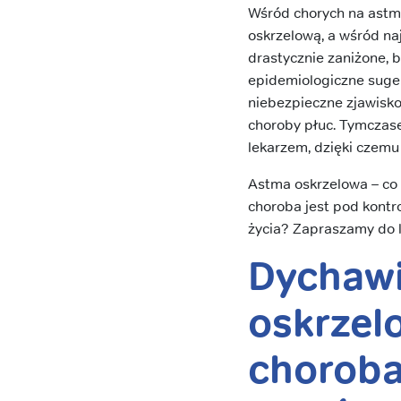
Wśród chorych na ast
oskrzelową, a wśród na
drastycznie zaniżone,
epidemiologiczne suge
niebezpieczne zjawisk
choroby płuc. Tymczas
lekarzem, dzięki czemu
Astma oskrzelowa – co 
choroba jest pod kontr
życia? Zapraszamy do l
Dychawi
oskrzel
choroba