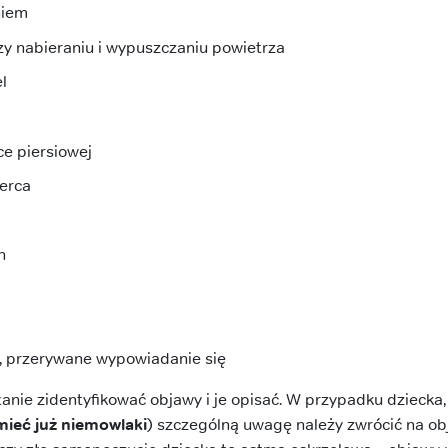
niem
zy nabieraniu i wypuszczaniu powietrza
l
ce piersiowej
serca
h
, przerywane wypowiadanie się
tanie zidentyfikować objawy i je opisać. W przypadku dziecka
ieć już niemowlaki
) szczególną uwagę należy zwrócić na ob