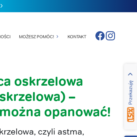
Facebook
Instagram
OŚCI
MOŻESZ POMÓC!
KONTAKT
ca oskrzelowa
Przekazuję
skrzelowa) –
 można opanować!
rzelowa, czyli astma,