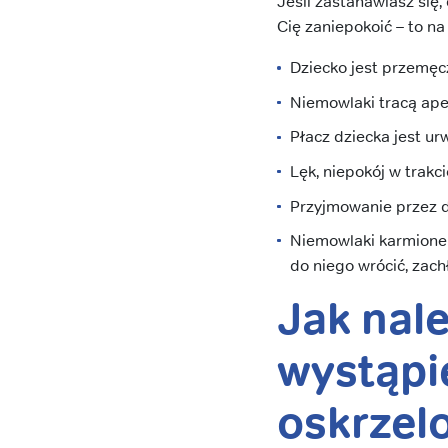
Jeśli zastanawiasz się
Cię zaniepokoić – to na
Dziecko jest przemęc
Niemowlaki tracą ape
Płacz dziecka jest ur
Lęk, niepokój w trakci
Przyjmowanie przez d
Niemowlaki karmione 
do niego wrócić, zac
Jak nal
wystąpi
oskrzel