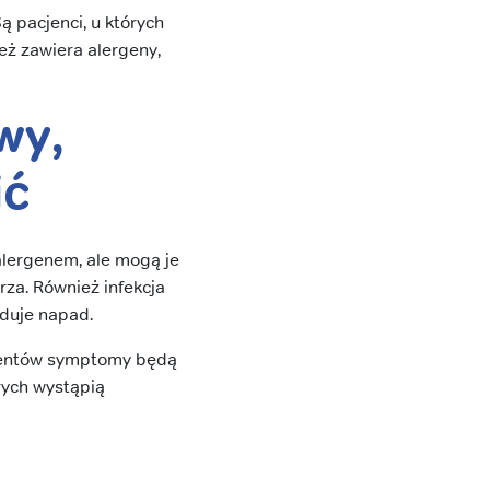
Są pacjenci, u których
eż zawiera alergeny,
wy,
ić
 alergenem, ale mogą je
rza. Również infekcja
duje napad.
cjentów symptomy będą
rych wystąpią