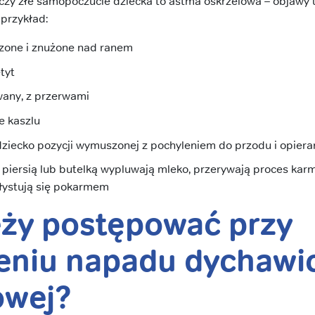
, czy złe samopoczucie dziecka to astma oskrzelowa – objawy u
 przykład:
zone i znużone nad ranem
tyt
wany, z przerwami
e kaszlu
ziecko pozycji wymuszonej z pochyleniem do przodu i opieran
piersią lub butelką wypluwają mleko, przerywają proces karm
hłystują się pokarmem
eży postępować przy
eniu napadu dychawi
owej?