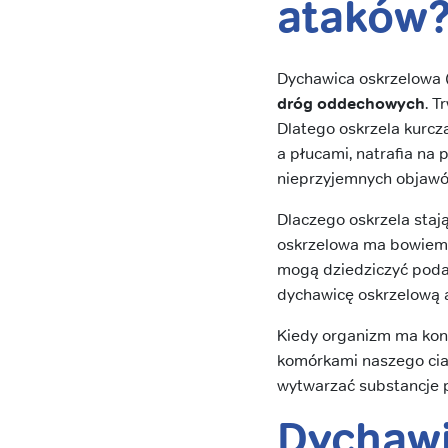
ataków
Dychawica oskrzelowa 
dróg oddechowych
. T
Dlatego oskrzela kurczą
a płucami, natrafia na
nieprzyjemnych objaw
Dlaczego oskrzela staj
oskrzelowa ma bowie
mogą dziedziczyć podat
dychawicę oskrzelową 
Kiedy organizm ma kon
komórkami naszego cia
wytwarzać substancje
Dychawi