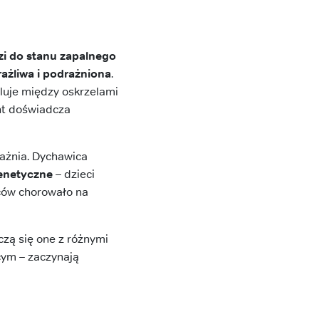
zi do stanu zapalnego
ażliwa i podrażniona
.
uluje między oskrzelami
ent doświadcza
rażnia. Dychawica
genetyczne
– dzieci
iców chorowało na
czą się one z różnymi
cym – zaczynają