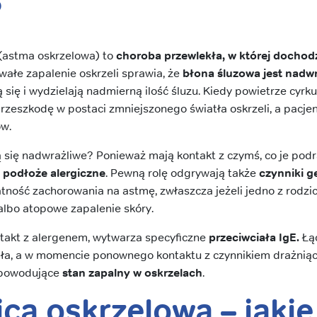
?
(astma oskrzelowa) to
choroba przewlekła, w której dochod
rwałe zapalenie oskrzeli sprawia, że
błona śluzowa jest nadwr
 się i wydzielają nadmierną ilość śluzu. Kiedy powietrze cyrk
 przeszkodę w postaci zmniejszonego światła oskrzeli, a pacj
ów.
ą się nadwrażliwe? Ponieważ mają kontakt z czymś, co je pod
m
podłoże alergiczne
. Pewną rolę odgrywają także
czynniki 
ność zachorowania na astmę, zwłaszcza jeżeli jedno z rodz
albo atopowe zapalenie skóry.
takt z alergenem, wytwarza specyficzne
przeciwciała IgE.
Łą
ła, a w momencie ponownego kontaktu z czynnikiem drażnią
 powodujące
stan zapalny w oskrzelach
.
ca oskrzelowa – jakie