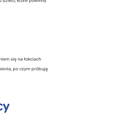
 dzieci, które powinny
iem się na łokciach
ienia, po czym próbują
cy