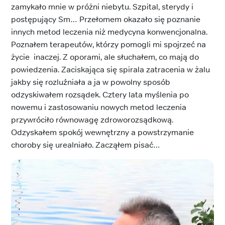
zamykało mnie w próżni niebytu. Szpital, sterydy i
postępujący Sm… Przełomem okazało się poznanie
innych metod leczenia niż medycyna konwencjonalna.
Poznałem terapeutów, którzy pomogli mi spojrzeć na
życie inaczej. Z oporami, ale słuchałem, co mają do
powiedzenia. Zaciskająca się spirala zatracenia w żalu
jakby się rozluźniała a ja w powolny sposób
odzyskiwałem rozsądek. Cztery lata myślenia po
nowemu i zastosowaniu nowych metod leczenia
przywróciło równowagę zdroworozsądkową.
Odzyskałem spokój wewnętrzny a powstrzymanie
choroby się urealniało. Zacząłem pisać…