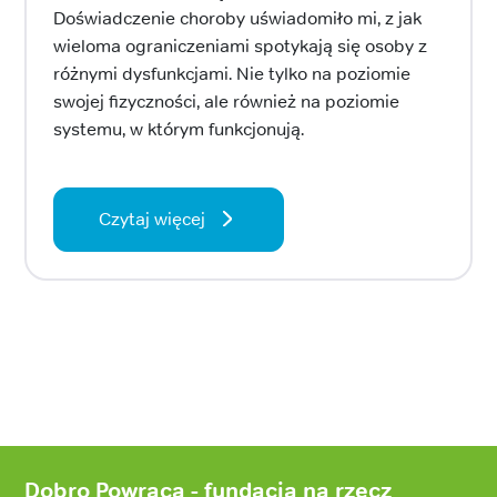
Doświadczenie choroby uświadomiło mi, z jak
wieloma ograniczeniami spotykają się osoby z
różnymi dysfunkcjami. Nie tylko na poziomie
swojej fizyczności, ale również na poziomie
systemu, w którym funkcjonują.
Czytaj więcej
Stopka
strony
Dobro Powraca - fundacja na rzecz