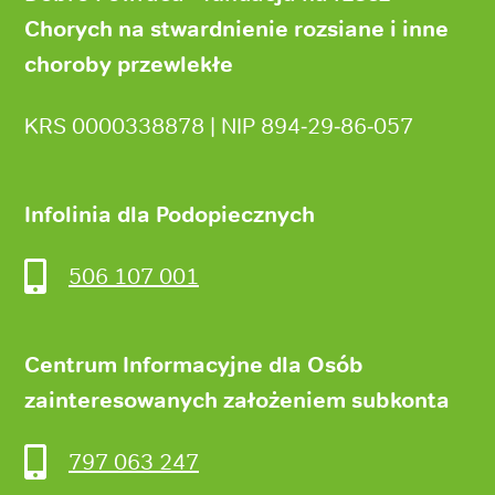
Chorych na stwardnienie rozsiane i inne
choroby przewlekłe
KRS 0000338878 | NIP 894‑29‑86‑057
Infolinia dla Podopiecznych
506 107 001
Centrum Informacyjne dla Osób
zainteresowanych założeniem subkonta
797 063 247