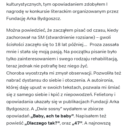
kulturystycznych, tym opowiadaniem zdobyłem I
nagrodę w konkursie literackim organizowanym przez
Fundację Arka Bydgoszcz.
Można powiedzieć, że zacząłem pisać od czasu, kiedy
zachorował na SM (stwardnienie rozsiane) – gwoli
ścisłości zaczęło się to 18 lat później… Proza zassała
mnie i stała się moją pasją. Na początku pisanie było
tylko zainteresowaniem i swego rodzaju rehabilitacją,
teraz jednak nie potrafię bez niego żyć.
Choroba wyostrzyła mi zmysł obserwacji. Pozwoliła też
nabrać dystansu do siebie i otoczenia. A autoironia,
której daję upust w swoich tekstach, pozwala mi śmiać
się z samego siebie i kpić z niepowodzeń. Felietony i
opowiadania ukazały się w publikacjach Fundacji Arka
Bydgoszcz. A „Dwie sosny” wydałem w zbiorze
opowiadań
„Baby, ach te baby”
. Napisałem też
powieść
„Dlaczego tak?”
, oraz
„47”
. A najnowszą