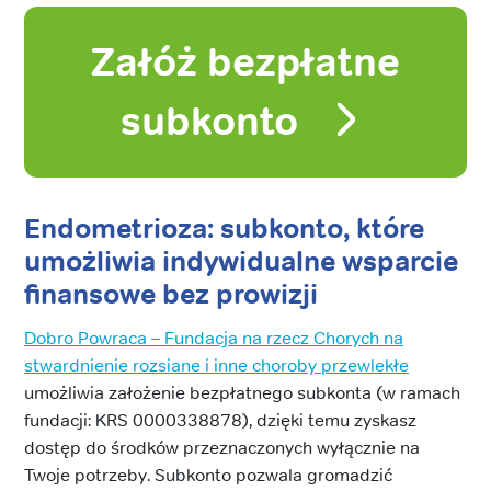
Załóż bezpłatne
subkonto
Endometrioza: subkonto, które
umożliwia indywidualne wsparcie
finansowe bez prowizji
Dobro Powraca – Fundacja na rzecz Chorych na
stwardnienie rozsiane i inne choroby przewlekłe
umożliwia założenie bezpłatnego subkonta (w ramach
fundacji: KRS 0000338878), dzięki temu zyskasz
dostęp do środków przeznaczonych wyłącznie na
Twoje potrzeby. Subkonto pozwala gromadzić