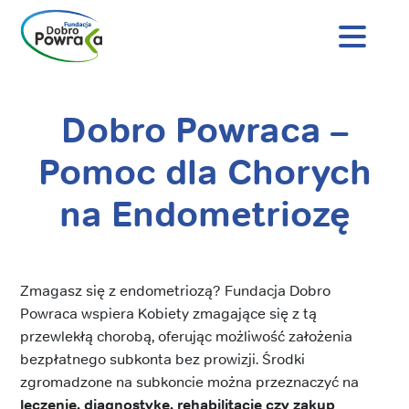
Nagłówek
strony
Dobro
Powraca
Dobro Powraca –
Treść
główna
Pomoc dla Chorych
na Endometriozę
Zmagasz się z endometriozą? Fundacja Dobro
Powraca wspiera Kobiety zmagające się z tą
przewlekłą chorobą, oferując możliwość założenia
bezpłatnego subkonta bez prowizji. Środki
zgromadzone na subkoncie można przeznaczyć na
leczenie, diagnostykę, rehabilitację czy zakup