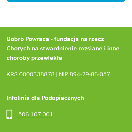
Stopka
strony
Dobro Powraca - fundacja na rzecz
Chorych na stwardnienie rozsiane i inne
choroby przewlekłe
KRS 0000338878 | NIP 894‑29‑86‑057
Infolinia dla Podopiecznych
506 107 001