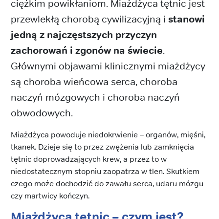
ciężkim powikłaniom. Miażdżyca tętnic jest
przewlekłą chorobą cywilizacyjną i
stanowi
jedną z najczęstszych przyczyn
zachorowań i zgonów na świecie
.
Głównymi objawami klinicznymi miażdżycy
są choroba wieńcowa serca, choroba
naczyń mózgowych i choroba naczyń
obwodowych.
Miażdżyca powoduje niedokrwienie – organów, mięśni,
tkanek. Dzieje się to przez zwężenia lub zamknięcia
tętnic doprowadzających krew, a przez to w
niedostatecznym stopniu zaopatrza w tlen. Skutkiem
czego może dochodzić do zawału serca, udaru mózgu
czy martwicy kończyn.
Miażdżyca tętnic – czym jest?