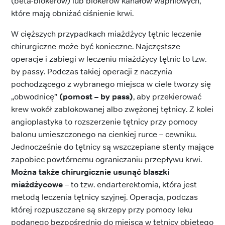
(beta-blokerów) lub blokerów kanałów wapniowych,
które mają obniżać ciśnienie krwi.
W cięższych przypadkach miażdżycy tętnic leczenie
chirurgiczne może być konieczne. Najczęstsze
operacje i zabiegi w leczeniu miażdżycy tętnic to tzw.
by passy. Podczas takiej operacji z naczynia
pochodzącego z wybranego miejsca w ciele tworzy się
„obwodnicę”
(pomost – by pass)
, aby przekierować
krew wokół zablokowanej albo zwężonej tętnicy. Z kolei
angioplastyka to rozszerzenie tętnicy przy pomocy
balonu umieszczonego na cienkiej rurce – cewniku.
Jednocześnie do tętnicy są wszczepiane stenty mające
zapobiec powtórnemu ograniczaniu przepływu krwi.
Można także chirurgicznie usunąć blaszki
miażdżycowe
– to tzw. endarterektomia, która jest
metodą leczenia tętnicy szyjnej. Operacja, podczas
której rozpuszczane są skrzepy przy pomocy leku
podanego bezpośrednio do miejsca w tętnicy objętego