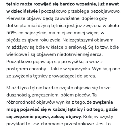
tętnic może rozwijać się bardzo wcześnie, już nawet
w dzieciństwie
i początkowo przebiega bezobjawowo.
Pierwsze objawy będą zauważalne, dopiero gdy
dotknięta miażdżycą tętnica jest już zwężona w około
50%, co najczęściej ma miejsce mniej więcej w
pięćdziesiątym roku życia. Najczęstszymi objawami
miażdżycy są bóle w klatce piersiowej. Są to tzw. bóle
wieńcowe i są objawem niedokrwiennej serca.
Początkowo pojawiają się po wysiłku, a wraz z
postępem choroby – także w spoczynku. Wynikają one
ze zwężenia tętnicy prowadzącej do serca.
Miażdżyca tętnic bardzo często objawia się także
dusznością, zmęczeniem, bólem pleców. Ta
różnorodność objawów wynika z tego, że
zwężenia
mogą pojawiać się w każdej tętnicy i od tego, gdzie
się zwężenie pojawi, zależą objawy
. Kolejny częsty
przykład to tzw. chromanie przestankowe. Jest to