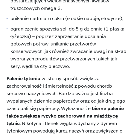
dostarczających wielonienasyconych kwasów
tłuszczowych omega-3,
unikanie nadmiaru cukru (słodkie napoje, słodycze),
ograniczenie spożycia soli do 5 g dziennie (1 płaska
łyżeczka) – poprzez zaprzestanie dosalania
gotowych potraw, unikanie przetworów
konserwowych, jak również zwracanie uwagi na skład
wybranych produktów przetworzonych takich jak
sery, wędlina czy pieczywo.
Palenie tytoniu
w istotny sposób zwiększa
zachorowalność i śmiertelność z powodu chorób
sercowo-naczyniowych. Bardzo ważna jest liczba
wypalanych dziennie papierosów oraz od jak długiego
czasu pali się papierosy. Wykazano, że
bierne palenie
także zwiększa ryzyko zachorowań na miażdżycę
tętnic
. Nikotyna i tlenek węgla wdychany z dymem
tytoniowym powodują kurcz naczyń oraz zwiększenie