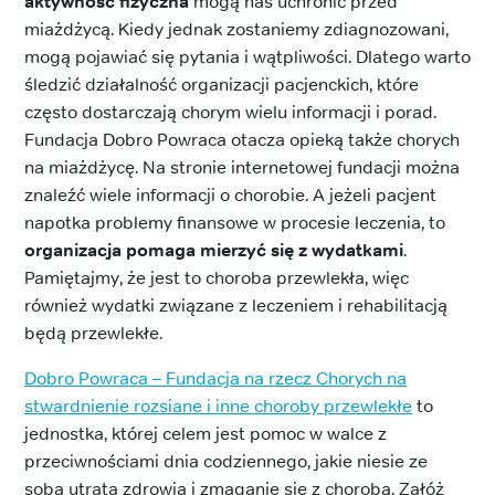
aktywność fizyczna
mogą nas uchronić przed
miażdżycą. Kiedy jednak zostaniemy zdiagnozowani,
mogą pojawiać się pytania i wątpliwości. Dlatego warto
śledzić działalność organizacji pacjenckich, które
często dostarczają chorym wielu informacji i porad.
Fundacja Dobro Powraca otacza opieką także chorych
na miażdżycę. Na stronie internetowej fundacji można
znaleźć wiele informacji o chorobie. A jeżeli pacjent
napotka problemy finansowe w procesie leczenia, to
organizacja pomaga mierzyć się z wydatkami
.
Pamiętajmy, że jest to choroba przewlekła, więc
również wydatki związane z leczeniem i rehabilitacją
będą przewlekłe.
Dobro Powraca – Fundacja na rzecz Chorych na
stwardnienie rozsiane i inne choroby przewlekłe
to
jednostka, której celem jest pomoc w walce z
przeciwnościami dnia codziennego, jakie niesie ze
sobą utrata zdrowia i zmaganie się z chorobą. Załóż