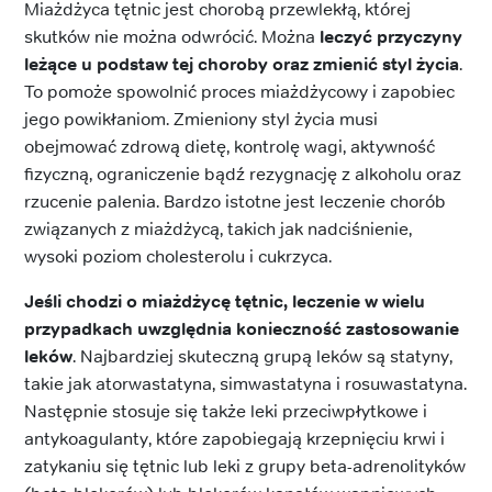
Miażdżyca tętnic jest chorobą przewlekłą, której
skutków nie można odwrócić. Można
leczyć przyczyny
leżące u podstaw tej choroby oraz zmienić styl życia
.
To pomoże spowolnić proces miażdżycowy i zapobiec
jego powikłaniom. Zmieniony styl życia musi
obejmować zdrową dietę, kontrolę wagi, aktywność
fizyczną, ograniczenie bądź rezygnację z alkoholu oraz
rzucenie palenia. Bardzo istotne jest leczenie chorób
związanych z miażdżycą, takich jak nadciśnienie,
wysoki poziom cholesterolu i cukrzyca.
Jeśli chodzi o miażdżycę tętnic, leczenie w wielu
przypadkach uwzględnia konieczność zastosowanie
leków
. Najbardziej skuteczną grupą leków są statyny,
takie jak atorwastatyna, simwastatyna i rosuwastatyna.
Następnie stosuje się także leki przeciwpłytkowe i
antykoagulanty, które zapobiegają krzepnięciu krwi i
zatykaniu się tętnic lub leki z grupy beta-adrenolityków