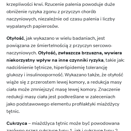
krzepliwości krwi. Rzucenie palenia powoduje duże
obniżenie ryzyka zgonu z przyczyn chorób
naczyniowych, niezależnie od czasu palenia i liczby
wypalanych papierosów.
Otyłość
, jak wykazano w wielu badaniach, jest
powiązana ze śmiertelnością z przyczyn sercowo-
naczyniowych.
Otyłość, zwłaszcza brzuszna, wywiera
niekorzystny wpływ na inne czynniki ryzyka
, takie jak:
nadciśnienie tętnicze, hiperlipidemię tolerancję
glukozy i insulinooporność. Wykazano także, że otyłość
wiąże się z przerostem lewej komory, a redukcja masy
ciała może zmniejszyć masę lewej komory. Znaczenie
redukcji masy ciała jest podkreślane w zaleceniach
jako podstawowego elementu profilaktyki miażdżycy
tętnic.
Cukrzyca
– miażdżyca tętnic może być powodowana
zarówno przez cukrzycę typu 1, jak i cukrzycę typu 2.