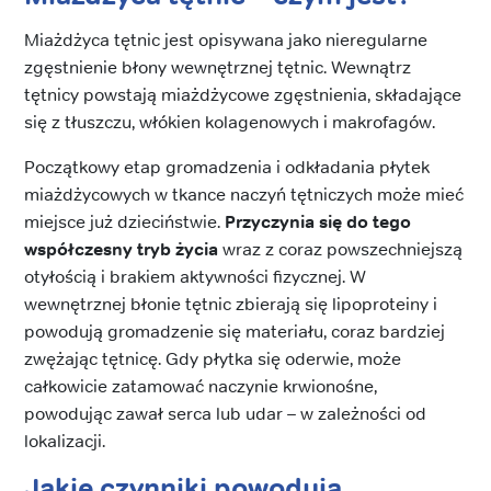
Miażdżyca tętnic jest opisywana jako nieregularne
zgęstnienie błony wewnętrznej tętnic. Wewnątrz
tętnicy powstają miażdżycowe zgęstnienia, składające
się z tłuszczu, włókien kolagenowych i makrofagów.
Początkowy etap gromadzenia i odkładania płytek
miażdżycowych w tkance naczyń tętniczych może mieć
miejsce już dzieciństwie.
Przyczynia się do tego
współczesny tryb życia
wraz z coraz powszechniejszą
otyłością i brakiem aktywności fizycznej. W
wewnętrznej błonie tętnic zbierają się lipoproteiny i
powodują gromadzenie się materiału, coraz bardziej
zwężając tętnicę. Gdy płytka się oderwie, może
całkowicie zatamować naczynie krwionośne,
powodując zawał serca lub udar – w zależności od
lokalizacji.
Jakie czynniki powodują