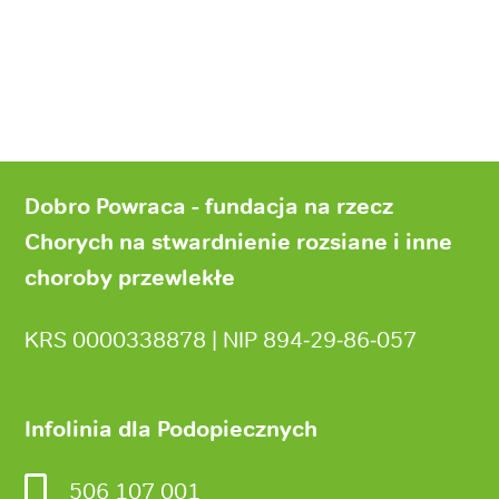
Stopka
strony
Dobro Powraca - fundacja na rzecz
Chorych na stwardnienie rozsiane i inne
choroby przewlekłe
KRS 0000338878 | NIP 894‑29‑86‑057
Infolinia dla Podopiecznych
506 107 001