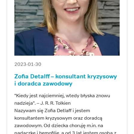
2023-01-30
Zofia Detalff – konsultant kryzysowy
i doradca zawodowy
"Kiedy jest najciemniej, wtedy błyska znowu
nadzieja". – J. R. R. Tolkien
Nazywam się Zofia Detlaff i jestem
konsultantem kryzysowym oraz doradcą
zawodowym. Od dziecka choruję m.in. na
padaczkę i hemofilię, a od 3 lat jestem osobą z