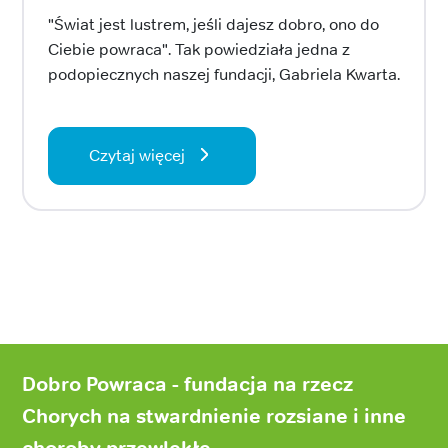
"Świat jest lustrem, jeśli dajesz dobro, ono do
Ciebie powraca". Tak powiedziała jedna z
podopiecznych naszej fundacji, Gabriela Kwarta.
Czytaj więcej
Stopka
strony
Dobro Powraca - fundacja na rzecz
Chorych na stwardnienie rozsiane i inne
choroby przewlekłe