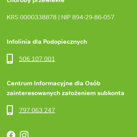
KRS 0000338878 | NIP 894‑29‑86‑057
Infolinia dla Podopiecznych
506 107 001
Centrum Informacyjne dla Osób
zainteresowanych założeniem subkonta
797 063 247
Facebook
Instagram