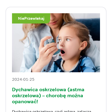
NiePrzewlekaj
2024-01-25
Dychawica oskrzelowa (astma
oskrzelowa) – chorobę można
opanować!
Dychawica oskrzelowa, czyli astma, zatacza