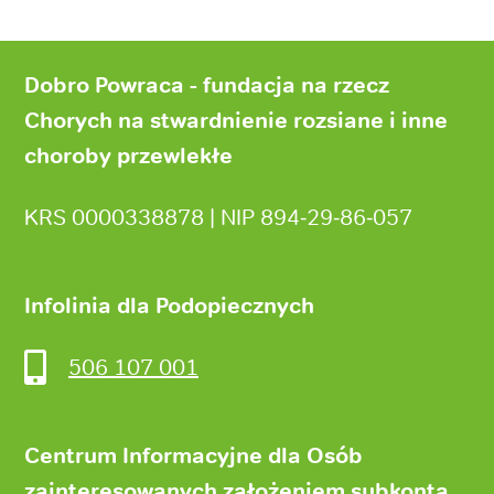
Stopka
strony
Dobro Powraca - fundacja na rzecz
Chorych na stwardnienie rozsiane i inne
choroby przewlekłe
KRS 0000338878 | NIP 894‑29‑86‑057
Infolinia dla Podopiecznych
506 107 001
Centrum Informacyjne dla Osób
zainteresowanych założeniem subkonta