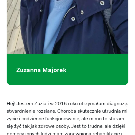
Zuzanna Majorek
Hej! Jestem Zuzia i w 2016 roku otrzymałam diagnozę:
stwardnienie rozsiane. Choroba skutecznie utrudnia mi
życie i codzienne funkcjonowanie, ale mimo to staram
się żyć tak jak zdrowe osoby. Jest to trudne, ale dzięki
pomocy innych ludzi mam zapewnioną rehabilitację i