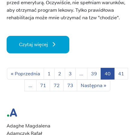
przed emeryturą. Oczywiście, nie spełniam warunków,
aby otrzymać program lekowy. Tylko prawidłowa
rehabilitacja może mnie utrzymać na tzw "chodzie".
Czytaj więcej
« Poprzednia
1
2
3
…
39
40
41
…
71
72
73
Następna »
A
Adaghe Magdalena
Adamczyk Rafał