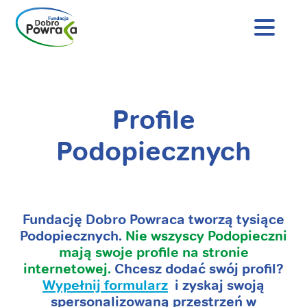
Nagłówek
strony
Dobro
Powraca
Treść
główna
Profile
Podopiecznych
Fundację Dobro Powraca tworzą tysiące
Podopiecznych.
Nie wszyscy Podopieczni
mają swoje profile na stronie
internetowej
.
Chcesz dodać swój profil?
Wypełnij formularz
i zyskaj swoją
spersonalizowaną przestrzeń w